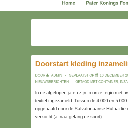
Home
Pater Konings Fo
navigatie
Doorstart kleding inzamel
DOOR
ADMIN
GEPLAATST OP
10 DECEMBER 2
NIEUWSBERICHTEN
GETAGD MET
CONTAINER
,
INZ
In de afgelopen jaren zijn in onze regio met u
textiel ingezameld. Tussen de 4.000 en 5.000 k
opgehaald door de Salvatoriaanse Hulpactie e
verkocht (al naargelang de soort) …