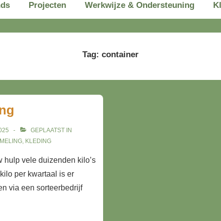
nds
Projecten
Werkwijze & Ondersteuning
K
Tag:
container
ing
025
GEPLAATST IN
AMELING
,
KLEDING
w hulp vele duizenden kilo’s
ilo per kwartaal is er
n via een sorteerbedrijf