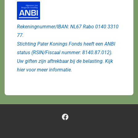
Rekeningnummer/IBAN: NL67 Rabo 0140 3310
77.
Stichting Pater Konings Fonds heeft een ANBI
status (RSIN/Fiscaal nummer: 8140.87.012).
Uw giften zijn aftrekbaar bij de belasting. Kijk
hier
voor meer informatie.